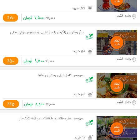
157 خرید
جاده فشم
۷,۵۰۰
تومان
٪70
۲۵,۰۰۰
باغ رستوران زاگرس با منو غذایی و سرویس چای سنتی
118 خرید
جاده فشم
۹,۵۰۰
تومان
٪50
۱۹,۰۰۰
سرویس کامل دیزی رستوران اقاقیا
106 خرید
جاده فشم
۸,۸۰۰
تومان
٪45
۱۶,۰۰۰
سرویس سفره خانه ای با تنقلات در کافه کیک بار
92 خرید