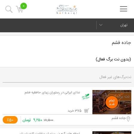
0
تهران
جاده فشم
(بدون نت برگ فعال)
نت‌برگ‌های غیر فعال
غذای ایرانی در رستوران زیبای حافظیه فشم
375 خرید
جاده فشم
۹,۲۵۰
تومان
٪50
۱۸,۵۰۰