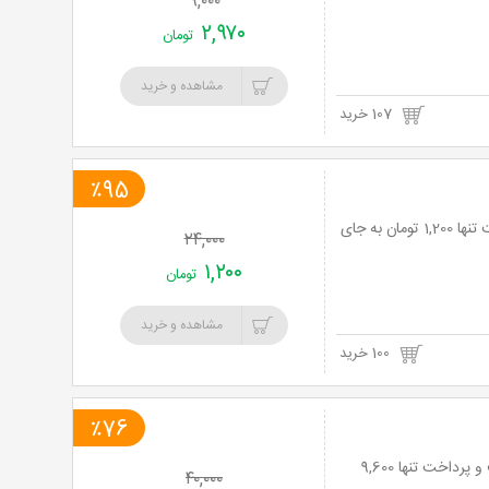
۹,۰۰۰
۲,۹۷۰
تومان
مشاهده و خرید
107 خرید
٪95
سورپرایز 95% تخفیف شنبه: عکاسی و چاپ 2 قطعه عکس 21*16 در آتلیه شیوه با پرداخت تنها 1,200 تومان به جای
۲۴,۰۰۰
۱,۲۰۰
تومان
مشاهده و خرید
100 خرید
٪76
نت برگ آنی : محافظ گوشی گلس بوف از بازرگانی کامران با ارسال رایگان با 76% تخفیف و پرداخت تنها 9,600
۴۰,۰۰۰