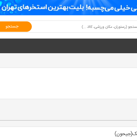
جستجو
یک(جیحون)