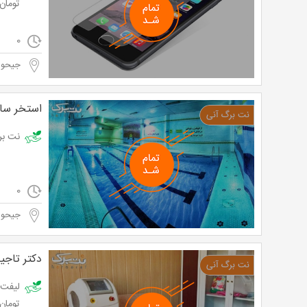
تومان به ج
0
جیحو
استخر سا
نت برگ آن
0
جیحو
دکتر تاج
تومان