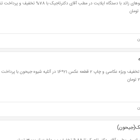
ن
ان
ن
یک(جیحون)