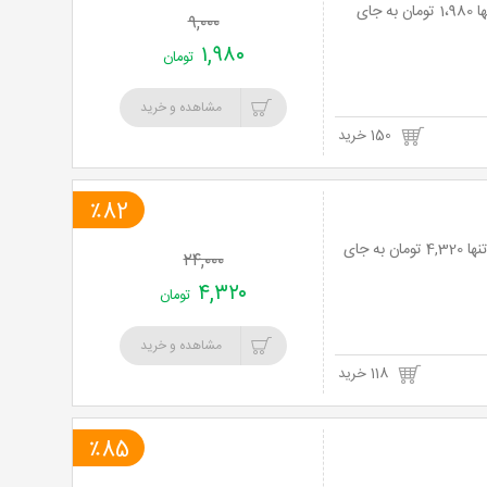
لیزر موهای زائد با دستگاه ایلایت در مطب آقای دکترتاجیک با 78% تخفیف و پرداخت تنها 1،980 تومان به جای
۹,۰۰۰
۱,۹۸۰
تومان
مشاهده و خرید
150 خرید
٪82
82% تخفیف ویژه عکاسی و چاپ 2 قطعه عکس 21*16 در آتلیه شیوه جیحون با پرداخت تنها 4,320 تومان به جای
۲۴,۰۰۰
۴,۳۲۰
تومان
مشاهده و خرید
118 خرید
٪85