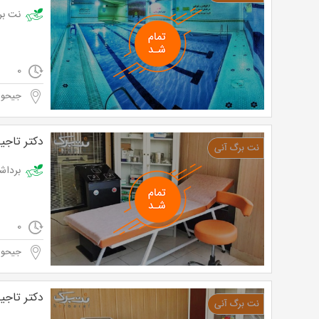
نت برگ آن
0
جیحو
دکتر تاج
برداشتن خا
0
جیحو
دکتر تاج