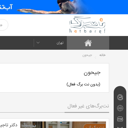
تهران
خانه
جیحون
جیحون
(بدون نت برگ فعال)
نت‌برگ‌های
نت‌برگ‌های غیر فعال
امروز
تفریحی
و
رستوران
دکتر تاج