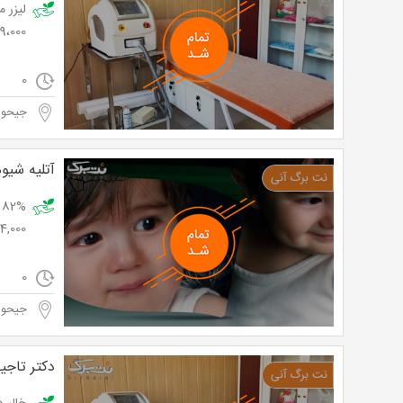
9،000 تومان
0
جیحو
آتلیه شیوه
24,000 توم
0
جیحو
دکتر تاج