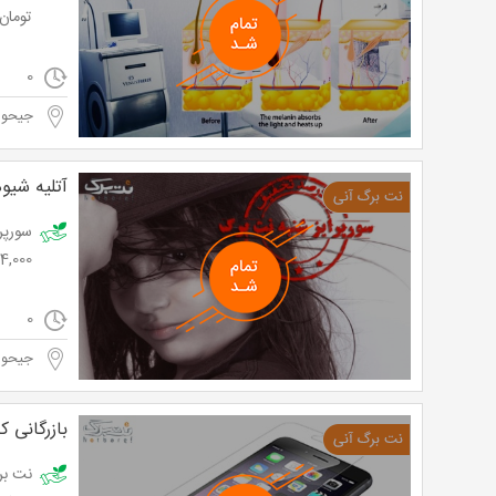
تومان
0
جیحو
آتلیه شیوه
24,000 توم
0
جیحو
بازرگانی ک