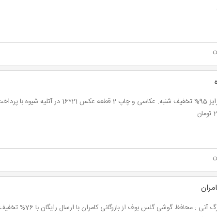
ن
ان
ن
امران