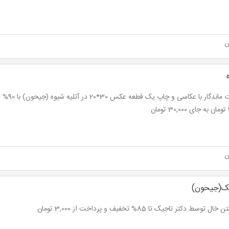
ن
لحظات ماندگا
ان
ن
یک(جیحون)
ل توسط دکتر تاجیک تا 85% تخفیف و پرداخت از 3,000 تومان