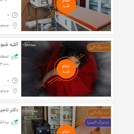
0
جیحو
آتلیه شیوه
3,000 تومان به جای 30,000 توم
0
جیحو
دکتر تاج
برداشتن خا