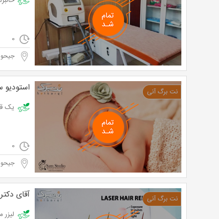
خالبردرای 
0
جیحو
استودیو س
یک قطعه عکس 21*16 در استودیو 
0
جیحو
آقای دکتر