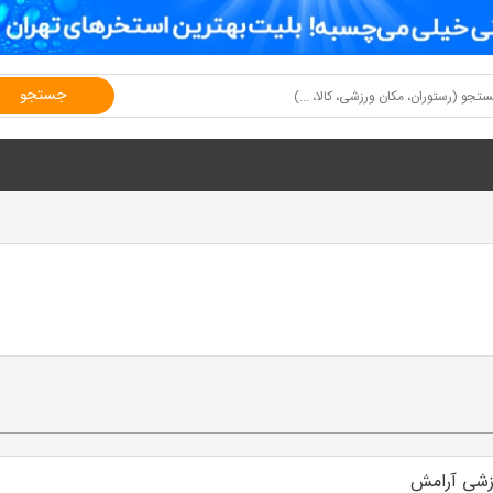
جستجو
زشی آرامش