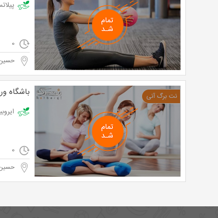
پیلاتس در باشگ
0
حسین آ
باشگاه ور
ایروبیک در باش
0
حسین آ