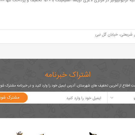
کرایولیپولیز در مرکزی لاغری آویسا اسلیمینگ با 60% تخفیف و پرداخت تنها 680,000 تومان
 شریعتی، خیابان گل نبی
اشتراک خبرنامه
 اطلاع از آخرین تخفیف های شهرستان، آدرس ایمیل خود را وارد کنید و در خبرنامه مشترک شو
مشترک شوی