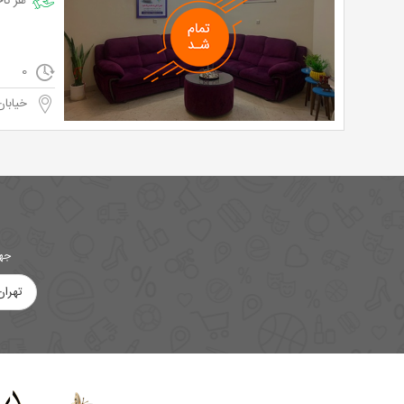
هر ناحیه 
0
خیابان
جهت
تهران