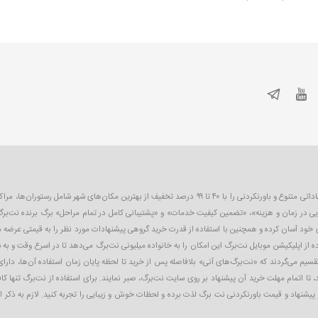
نت‌برگ اولین و بزرگترین سایت تخفیف گروهی در ایران است که به صورت روزانه پیشنهاداتی متنوع و باورنکردنی را 
یی در زمان و هزینه»، «تضمین کیفیت خدمات» و «پشتیبانی کامل در تمام مراحل» برگ برنده نت‌برگ
ای خود آسان کرده و همچنین با استفاده از قدرت خرید گروهی پیشنهادات مورد نظر را به قیمتی عرضه
 از اپلیکیشن موبایل نت‌برگ این امکان را به خانواده میلیونی نت‌برگ می‌دهد تا در اسرع وقت و به 
تقسیم می‌گردند که «نت‌برگ‌های آنی» بلافاصله پس از خرید تا لحظه پایان زمان استفاده آن‌ها، دارای
 تا اتمام مهلت خرید آن پیشنهاد بر روی سایت نت‌برگ، صبر نمایند. برای استفاده از نت‌برگ تنها ک
ز پیشنهاد و قیمت باورنکردنی نت ‌برگ لذت برده و لحظات خوش و زیبایی را تجربه کنید. لازم به ذکر