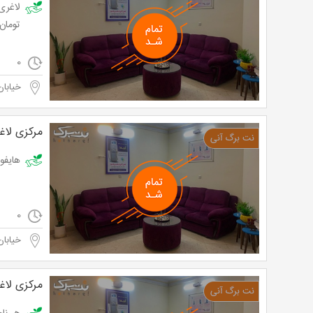
تومان به ج
0
خیابان
مرکزی لاغ
هایفو در م
0
خیابان
مرکزی لاغ