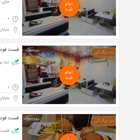
جای 19،000 تومان
0
خیابان
فست فود پ
نت برگ آ
0
خیابان
فست فود 
فست فود آروی