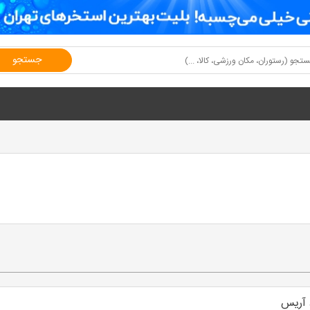
جستجو
آریس