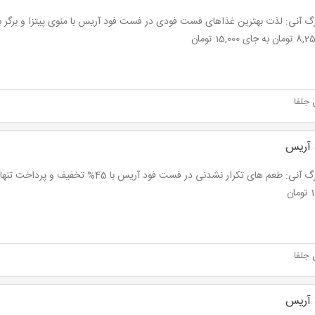
 جلفا
آریس
ان
 جلفا
آریس