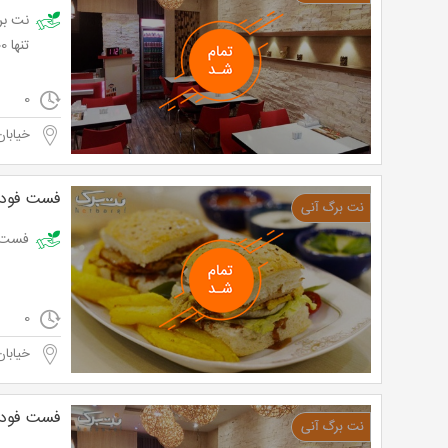
تنها 8,800 تومان به جای 16,000 تومان
0
خیابان
فست فود 
فست فود آروی
0
خیابان
فست فود 