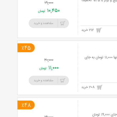
نت برگ آنی: لذت بهترین غذاهای فست فودی در فست فود آریس با منوی پیتزا، ساندویچ و برگر با 45% تخفیف
۱۹,۰۰۰
۱۰,۴۵۰
تومان
مشاهده و خرید
212 خرید
٪45
رستوران ایتالیایی آرویک با منوی باز غذاهای ایتالیایی متنوع با 45% تخفیف و پرداخت تنها 11,000 تومان به جای
۲۰,۰۰۰
۱۱,۰۰۰
تومان
مشاهده و خرید
208 خرید
٪48