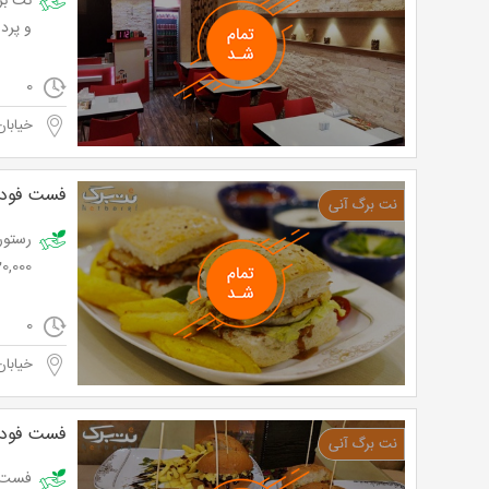
و پرداخت تنها 450
0
خیابان
فست فود 
20,000 توما
0
خیابان
فست فود 
فست فود آروی