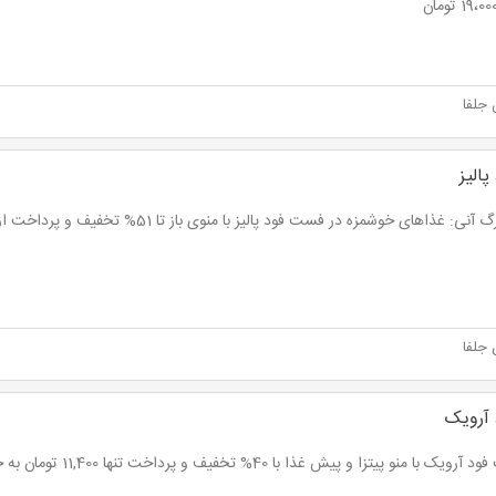
 جلفا
الیز
نی: غذاهای خوشمزه در فست فود پالیز با منوی باز تا 51% تخفیف و پرداخت از 4,900 تومان
 جلفا
آرویک
ک با منو پیتزا و پیش غذا با 40% تخفیف و پرداخت تنها 11,400 تومان به جای 19,000 تومان