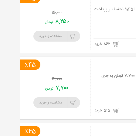
خرید
نت برگ آنی: لذت بهترین غذاهای فست فودی در فست فود آریس با منوی پیتزا و برگر با 45% تخفیف و پرداخت
۱۵,۰۰۰
نت
۸,۲۵۰
تومان
برگ
مشاهده و خرید
862 خرید
٪45
نت برگ آنی: طعم های تکرار نشدنی در فست فود آریس با 45% تخفیف و پرداخت تنها 7،700 تومان به جای
۱۴,۰۰۰
۷,۷۰۰
تومان
مشاهده و خرید
515 خرید
٪45