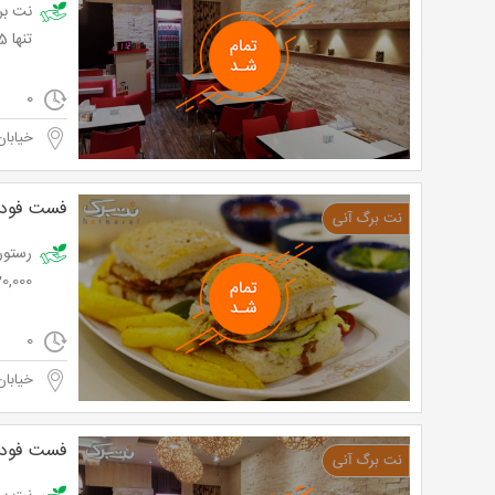
تنها 8,525 تومان به جای 15,500 تومان
0
خیابان
فست فود 
20,000 توما
0
خیابان
فست فود 