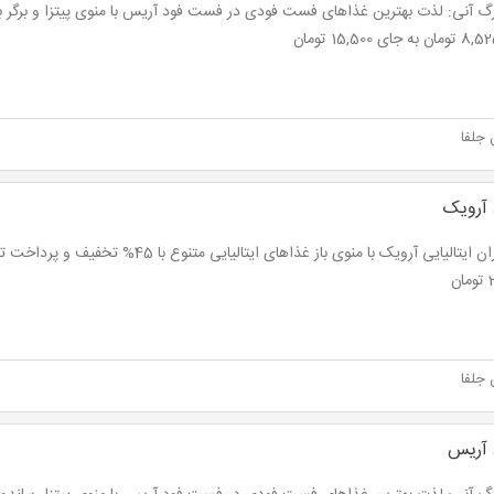
 جلفا
آرویک
ن
 جلفا
آریس