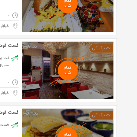
0
خیابان
فست فود 
14،000 توم
0
خیابان
فست فود 
فست فود آروی