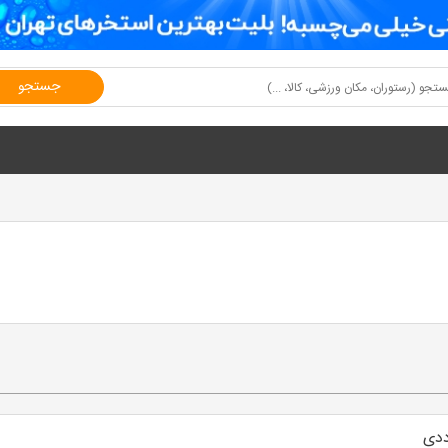
جستجو
ددی