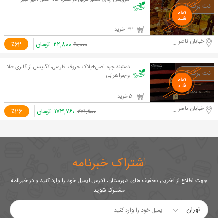
سرویس چای سنتی عربی در سفره خانه هتل امیر کبیر
32 خرید
خیابان ناصر خسرو
۲۲,۸۰۰
تومان
٪62
۶۰,۰۰۰
دستبند چرم اصل+پلاک حروف فارسی،انگلیسی از گالری طلا
و جواهرآبی
5 خرید
خیابان ناصر خسرو
۱۷۳,۷۶۰
تومان
٪36
۲۷۱,۵۰۰
اشتراک خبرنامه
جهت اطلاع از آخرین تخفیف های شهرستان، آدرس ایمیل خود را وارد کنید و در خبرنامه
مشترک شوید
تهران