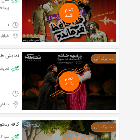
پرداخت از 0
0
خیابان
نمایش طپا
نمایش طپانچه
0
خیابان
کافه رستور