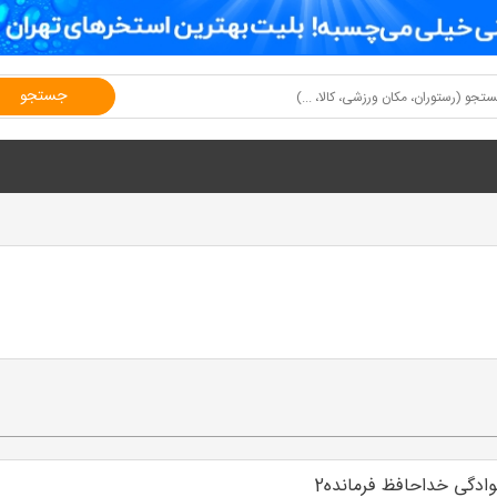
جستجو
ادگی خداحافظ فرمانده2