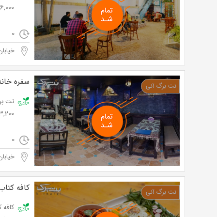
16,000 توما
0
خیابان
سفره خانه
3,200 تومان به جای 8,000 توم
0
خیابان
کافه کتا