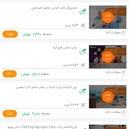
فستیوال تئاتر کمدی: عاشق اشتباهی
7094 خرید
سعادت آباد
۷,۹۹۰
تومان
٪53
۱۷,۰۰۰
چاپ عکس فتو گراد
11754 خرید
سعادت آباد
۱,۵۰۰
تومان
٪40
۲,۵۰۰
لیزر الکساندرایت کندلا در مطب خانم دکتر اسعدی
6283 خرید
سعادت آباد
۹,۸۰۰
تومان
٪86
۷۰,۰۰۰
لیزرالکساندرایت NdYag+Apogee Elite با دکتر بهجو