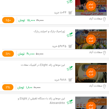
11044 خرید
سعادت آباد
۱۵,۰۰۰
تومان
٪50
۳۰,۰۰۰
ژوراسیک پارک و اسپایدر پارک
59745 خرید
سعادت آباد
۴۰,۰۰۰
تومان
٪20
۵۰,۰۰۰
لیرز موهای زائد Elight در کلینیک سعادت
9788 خرید
سعادت آباد
۱,۸۰۰
تومان
٪91
۲۰,۰۰۰
لیزر موهای زائد با دستگاه تلفیقی از Elight و
Alexandrite