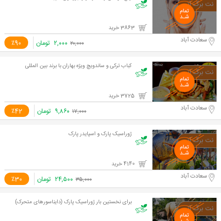
3863 خرید
سعادت آباد
۲,۰۰۰
تومان
٪90
۲۰,۰۰۰
کباب ترکی و ساندویچ ویژه بهاران با برند بین المللی
3725 خرید
سعادت آباد
۹,۸۶۰
تومان
٪42
۱۷,۰۰۰
ژوراسیک پارک و اسپایدر پارک
4140 خرید
سعادت آباد
۲۴,۵۰۰
تومان
٪30
۳۵,۰۰۰
برای نخستین بار ژوراسیک پارک (دایناسورهای متحرک)