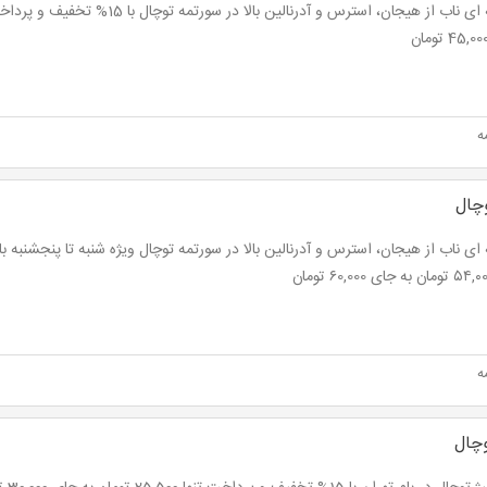
ه
وچال
ه
وچال