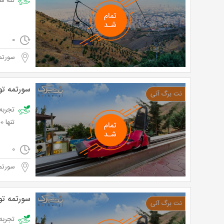
تله سیژ توچال در
0
سورتم
سورتمه‌ ت
تنها 42,500 تومان به جای 50,000 تومان
0
سورتم
سورتمه‌ ت