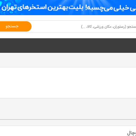
جستجو
وچال