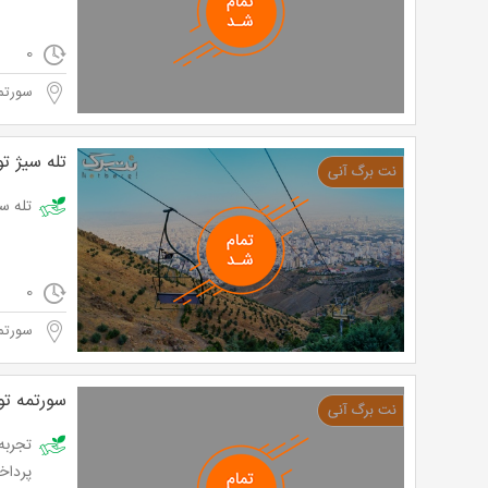
0
سورتم
تله سیژ ت
تله سیژ توچا
0
سورتم
سورتمه‌ ت
پرداخت تنها 93,500 