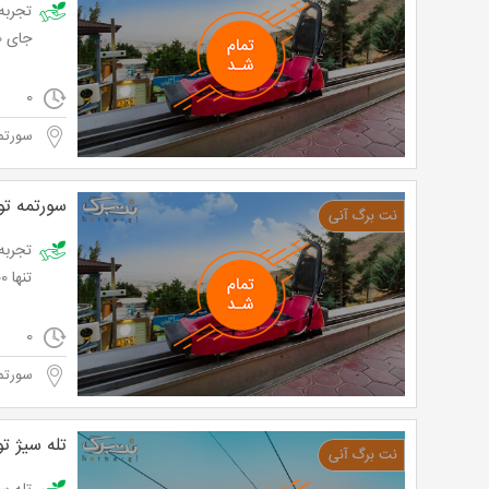
جای 45,000 تومان
0
سورتم
سورتمه‌ ت
تنها ۵۴,۰00 تومان به جای ۶0,000 تومان
0
سورتم
تله سیژ ت