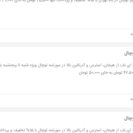
 بام تهران با 15% تخفیف و پرداخت تنها 25,500 تومان به جای 30,000 تومان
ه
وچال
ه
وچال