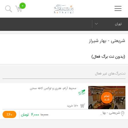
0
تهران
شریعتی - بهار شیراز
(بدون نت برگ فعال)
نت‌برگ‌های غیر فعال
محیط آرام، هنری و لوکس کافه سخن
120 خرید
شریعتی - بهار شیراز
۴,۰۰۰
تومان
٪60
۱۰,۰۰۰