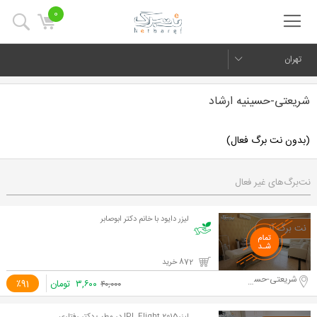
0
تهران
شریعتی-حسینیه ارشاد
(بدون نت برگ فعال)
نت‌برگ‌های غیر فعال
لیزر دایود با خانم دکتر ابوصابر
872 خرید
شریعتی-حسینیه ارشاد
۳,۶۰۰
تومان
٪91
۴۰,۰۰۰