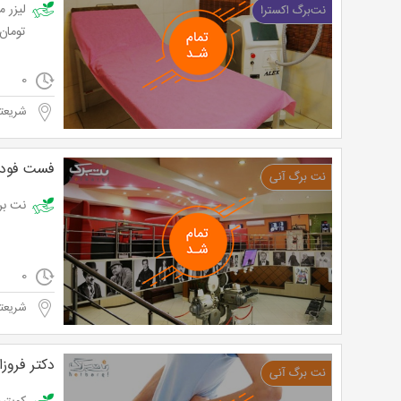
تومان
0
شریعتی
فست فود 
نت برگ آ
0
شریعتی
دکتر فروزا