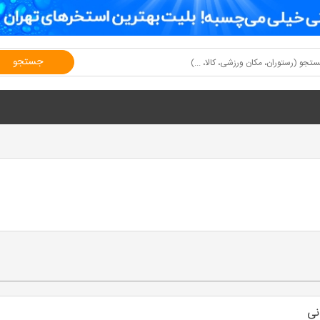
جستجو
نی