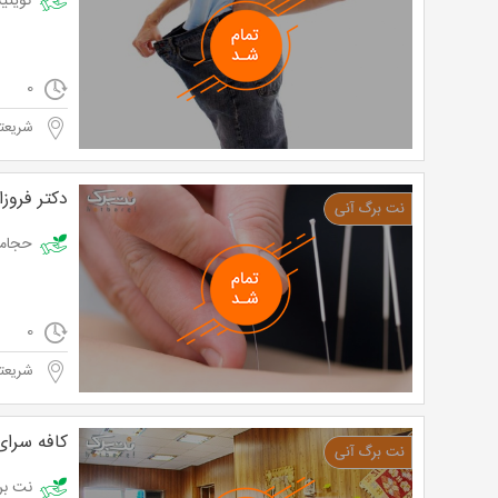
کویتیشن توسط دک
0
شریعتی
دکتر فروزا
حجامت و طب س
0
شریعتی
کافه سرا