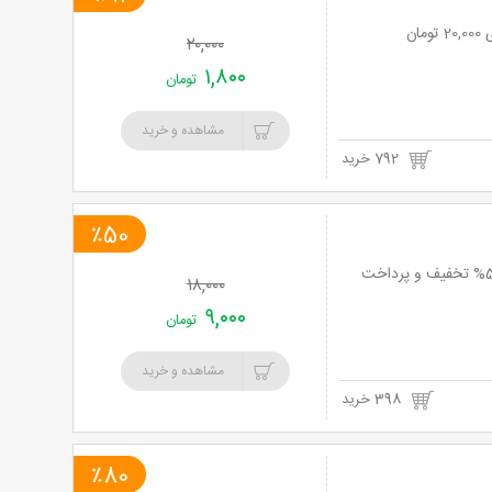
خرید
۲۰,۰۰۰
نت
۱,۸۰۰
تومان
برگ
مشاهده و خرید
792 خرید
٪50
نت برگ آنی: فضای خاطره انگیز و غذای ایده آل در رستوران باستانی ملل با منوی باز با 50% تخفیف و پرداخت
۱۸,۰۰۰
۹,۰۰۰
تومان
مشاهده و خرید
398 خرید
٪80