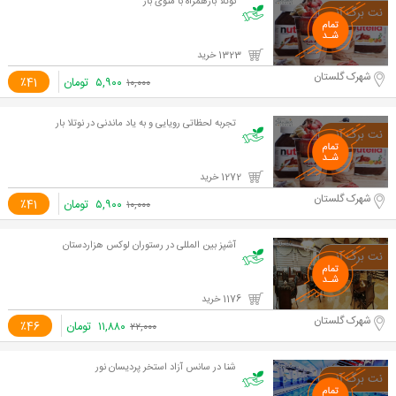
نوتلا بارهمراه با منوی باز
1323 خرید
شهرک گلستان
۵,۹۰۰
تومان
٪41
۱۰,۰۰۰
تجربه لحظاتی رویایی و به یاد ماندنی در نوتلا بار
1272 خرید
شهرک گلستان
۵,۹۰۰
تومان
٪41
۱۰,۰۰۰
آشپز بین المللی در رستوران لوکس هزاردستان
1176 خرید
شهرک گلستان
۱۱,۸۸۰
تومان
٪46
۲۲,۰۰۰
شنا در سانس آزاد استخر پردیسان نور