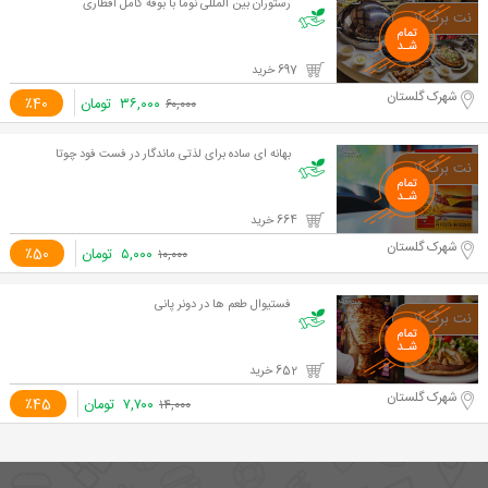
رستوران بین المللی نوما با بوفه کامل افطاری
697 خرید
شهرک گلستان
۳۶,۰۰۰
تومان
٪40
۶۰,۰۰۰
بهانه ای ساده برای لذتی ماندگار در فست فود چوتا
664 خرید
شهرک گلستان
۵,۰۰۰
تومان
٪50
۱۰,۰۰۰
فستیوال طعم ها در دونر پانی
652 خرید
شهرک گلستان
۷,۷۰۰
تومان
٪45
۱۴,۰۰۰