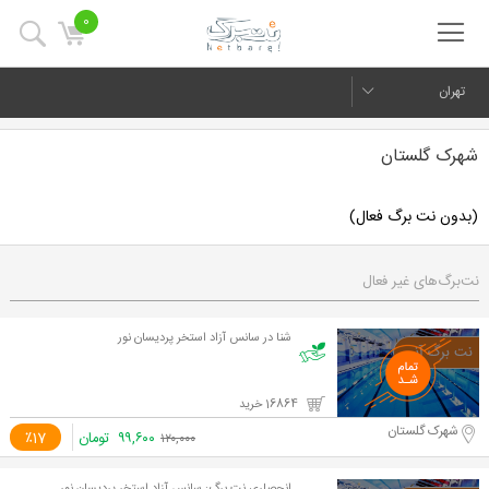
0
تهران
شهرک گلستان
(بدون نت برگ فعال)
نت‌برگ‌های غیر فعال
شنا در سانس آزاد استخر پردیسان نور
16864 خرید
شهرک گلستان
۹۹,۶۰۰
تومان
٪17
۱۲۰,۰۰۰