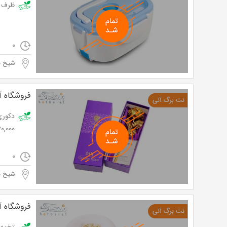
ظرف غذای برقی ا
0
شیخ به
فروشگاه آر
20,000 توما
0
شیخ به
فروشگاه آر