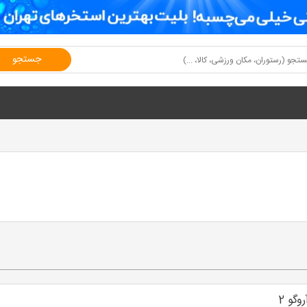
جستجو
وگو 2