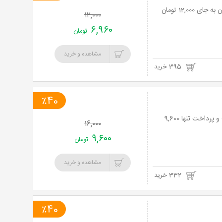
۱۲,۰۰۰
۶,۹۶۰
تومان
مشاهده و خرید
395 خرید
٪40
نت برگ آنی: فست فود بزرگ و منحصر بفرد آرا با منوی باز غذا های لذیذ با 40% تخفیف و پرداخت تنها 9,600
۱۶,۰۰۰
۹,۶۰۰
تومان
مشاهده و خرید
332 خرید
٪40