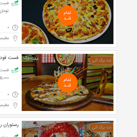
تومان
0
عظیمیه
فست فود 
5,000 تومان
0
عظیمیه
رستوران ر