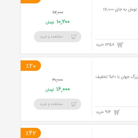
فست فود آرا با منو پیتزا، سوخاری، ساندویچ و برگر با 40% تخفیف و پرداخت تنها 10,200 تومان به جای 17,000
۱۷,۰۰۰
۱۰,۲۰۰
تومان
مشاهده و خرید
1358 خرید
٪20
سیرک مدرن آفتاب با اجرای برنامه توسط هنرمندان بین المللی از 7 کشور و سیرک های بزرگ جهان با 20% تخفیف
۲۰,۰۰۰
۱۶,۰۰۰
تومان
مشاهده و خرید
914 خرید
٪42