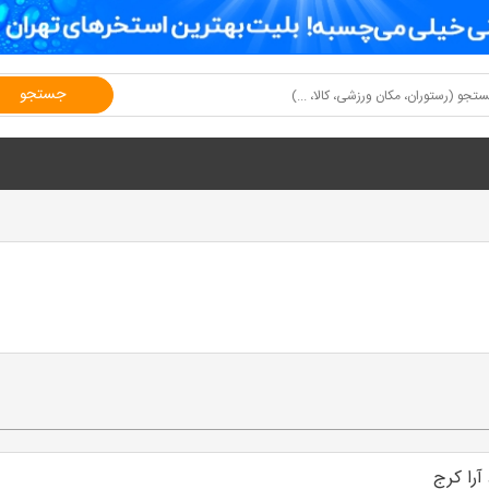
جستجو
را کرج