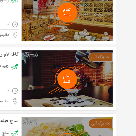
رستوران رویال با
0
عظیمیه
کافه لاوان
کافه لاوان با من
0
عظیمیه
ساج فیله،
ساج فیله، ساج