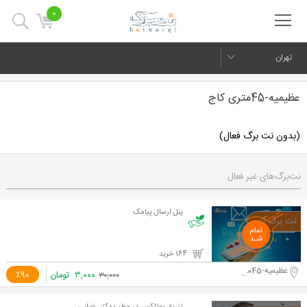
0
تهران
عظیمیه-45متری کاج
(بدون نت برگ فعال)
نت‌برگ‌های غیر فعال
پنل ارسال پیامک
164 خرید
عظیمیه-45متری کاج
۳,۰۰۰
تومان
٪90
۳۰,۰۰۰