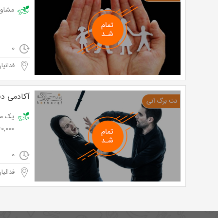
مشاوره و روا
0
فدائیان
آکادمی د
160,000 تومان به جای ,000
0
فدائیان