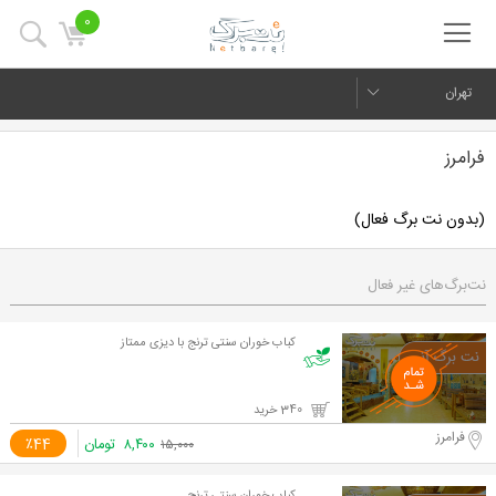
0
تهران
فرامرز
(بدون نت برگ فعال)
نت‌برگ‌های غیر فعال
کباب خوران سنتی ترنج با دیزی ممتاز
340 خرید
فرامرز
۸,۴۰۰
تومان
٪44
۱۵,۰۰۰