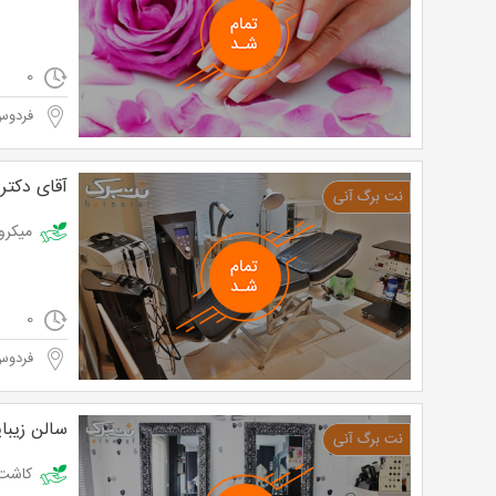
0
فردوس
آقای دکت
میکرودرم توسط
0
فردوس
سالن زیبا
کاشت ناخن