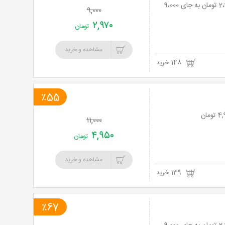
لیزر موهای زائد با دستگاه IPL در مطب دکتر موسوی با 67% تخفیف و پرداخت تنها 2،970 تومان به جای 9،000
۹,۰۰۰
۲,۹۷۰
تومان
مشاهده و خرید
148 خرید
٪55
۱۱,۰۰۰
۴,۹۵۰
تومان
مشاهده و خرید
139 خرید
٪67