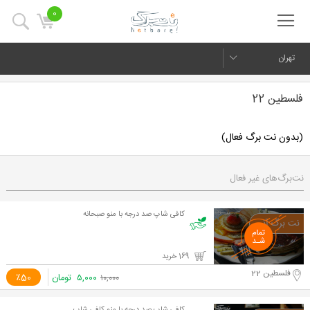
0
تهران
فلسطین 22
(بدون نت برگ فعال)
نت‌برگ‌های غیر فعال
کافی شاپ صد درجه با منو صبحانه
169 خرید
فلسطین 22
۵,۰۰۰
تومان
٪50
۱۰,۰۰۰