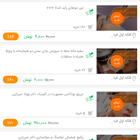
لیزر موهای زاید کندلا 2022
180 خرید
فلکه اول فردیس
۴,۸۰۰
تومان
٪84
۳۰,۰۰۰
سفره خانه صفه با سرویس چای سنتی دو نفره(ساده یا ویژه)
همراه با مخلفات
22 خرید
فلکه اول فردیس
۶,۰۰۰
تومان
٪60
۱۵,۰۰۰
تزریق بوتاکس مصپورت در کلینیک دکتر بهزاد میرزایی
5 خرید
فلکه اول فردیس
۴۸۰,۰۰۰
تومان
٪20
۶۰۰,۰۰۰
پکیج فیشیال, لیفتینگ و جوانسازی دکتر میرزایی