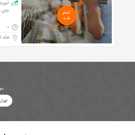
جای 40,000 تومان
0
فلکه گا
جهت
تهران