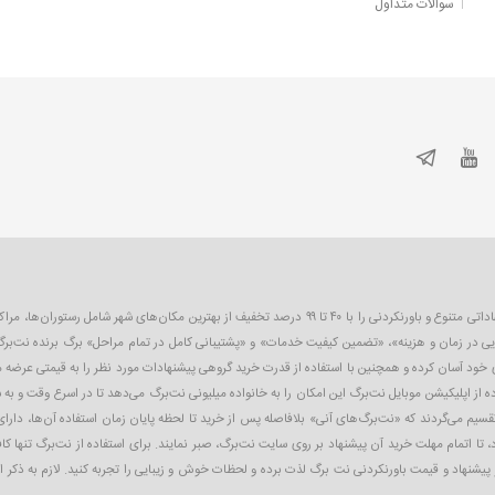
سوالات متداول
نت‌برگ اولین و بزرگترین سایت تخفیف گروهی در ایران است که به صورت روزانه پیشنهاداتی متنوع و باورنکردنی را 
یی در زمان و هزینه»، «تضمین کیفیت خدمات» و «پشتیبانی کامل در تمام مراحل» برگ برنده نت‌برگ
ای خود آسان کرده و همچنین با استفاده از قدرت خرید گروهی پیشنهادات مورد نظر را به قیمتی عرضه
 از اپلیکیشن موبایل نت‌برگ این امکان را به خانواده میلیونی نت‌برگ می‌دهد تا در اسرع وقت و به 
تقسیم می‌گردند که «نت‌برگ‌های آنی» بلافاصله پس از خرید تا لحظه پایان زمان استفاده آن‌ها، دارای
 تا اتمام مهلت خرید آن پیشنهاد بر روی سایت نت‌برگ، صبر نمایند. برای استفاده از نت‌برگ تنها ک
ز پیشنهاد و قیمت باورنکردنی نت ‌برگ لذت برده و لحظات خوش و زیبایی را تجربه کنید. لازم به ذکر