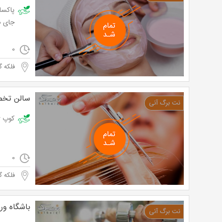
جای 45,000 تومان
0
فلکه گا
سالن تخصص
کوپ ژورنالی
0
فلکه گا
باشگاه ورز