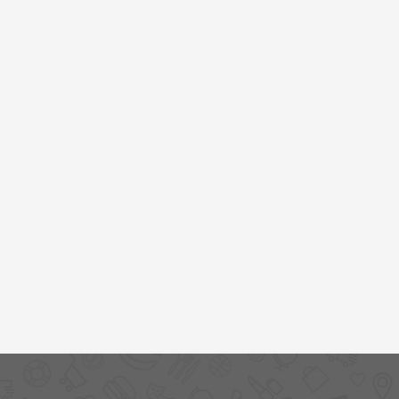
خرید
نت
برگ