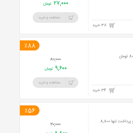
۲۷,۰۰۰
تومان
مشاهده و خرید
38 خرید
٪88
۸۰,۰۰۰
۹,۶۰۰
تومان
مشاهده و خرید
34 خرید
٪56
لیزر موهای زائد با دستگاه الکساندرایت کندلا در مطب دکتر داوودآبادی با 56% تخفیف و پرداخت تنها 8,800
۲۰,۰۰۰