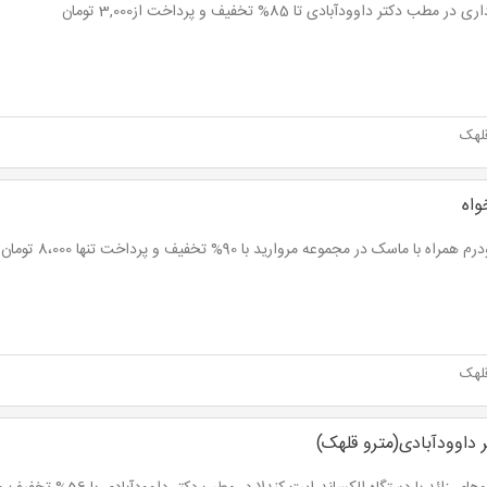
در مطب دکتر داوودآبادی تا 85% تخفیف و پرداخت از3,000 تومان
لهک
واه
اه با ماسک در مجموعه مروارید با 90% تخفیف و پرداخت تنها 8،000 تومان به جای 80،000 تومان
لهک
داوودآبادی(مترو قلهک)