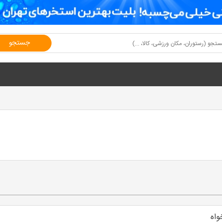
جستجو
واه