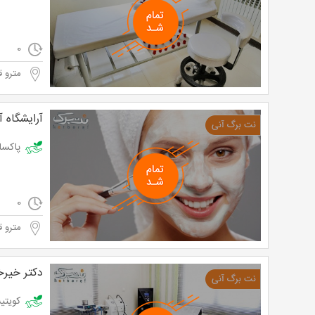
0
مترو ق
آرایشگاه آ
پاکسازی پوست 
0
مترو ق
دکتر خیرخ
کویتیشن در م