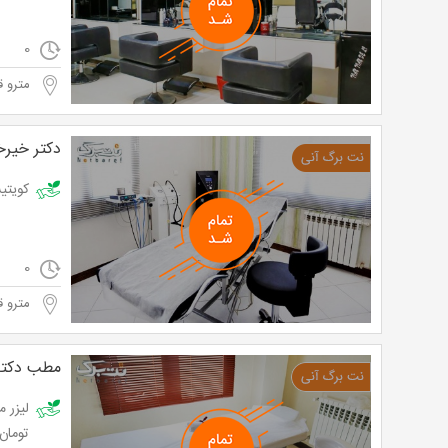
0
مترو ق
دکتر خیرخ
کویتیشن در مط
0
مترو ق
مطب دکتر 
تومان به ج