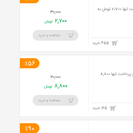
خرید
نت برگ آنی: لیزر موهای زائد با دستگاه ایلایت در زیبایی مروارید با 91% تخفیف و پرداخت تنها 2،700 تومان به
۳۰,۰۰۰
نت
۲,۷۰۰
تومان
برگ
مشاهده و خرید
455 خرید
٪56
لیزر موهای زائد با دستگاه الکساندرایت کندلا در مطب دکتر داوودآبادی با 56% تخفیف و پرداخت تنها 8,800
۲۰,۰۰۰
۸,۸۰۰
تومان
مشاهده و خرید
165 خرید
٪90