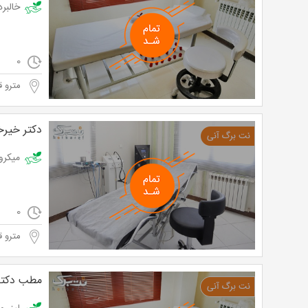
خالبرداری 
0
مترو ق
دکتر خیرخ
میکرودرم همر
0
مترو ق
مطب دکتر 