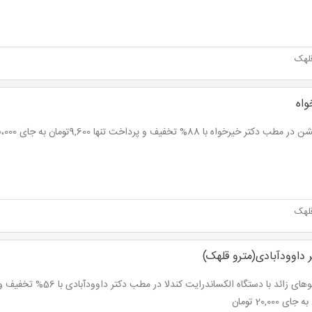
لهک
واه
ب دکتر خیرخواه با 88% تخفیف و پرداخت تنها 9,600تومان به جای 80،000 تومان
لهک
داوودآبادی(مترو قلهک)
ای 20,000 تومان