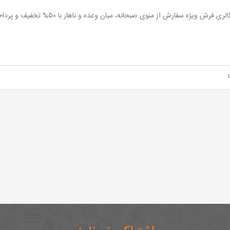
ری فرش ویژه سفارش از منوی صبحانه، میان وعده و ناهار با ۵۰% تخفیف و پرداخت از 10,000 تومان