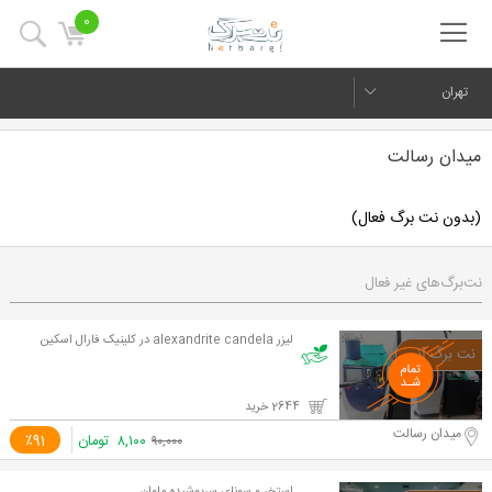
0
تهران
میدان رسالت
(بدون نت برگ فعال)
نت‌برگ‌های غیر فعال
لیزر alexandrite candela در کلینیک فارال اسکین
2644 خرید
میدان رسالت
۸,۱۰۰
تومان
٪91
۹۰,۰۰۰