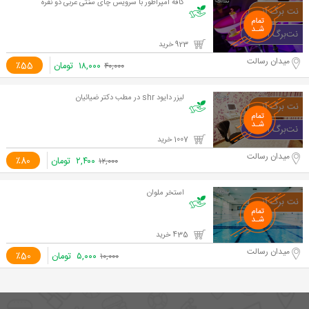
کافه امپراطور با سرویس چای سنتی عربی دو نفره
923 خرید
میدان رسالت
۱۸,۰۰۰
تومان
٪55
۴۰,۰۰۰
لیزر دایود shr در مطب دکتر ضیائیان
1007 خرید
میدان رسالت
۲,۴۰۰
تومان
٪80
۱۲,۰۰۰
استخر ملوان
435 خرید
میدان رسالت
۵,۰۰۰
تومان
٪50
۱۰,۰۰۰