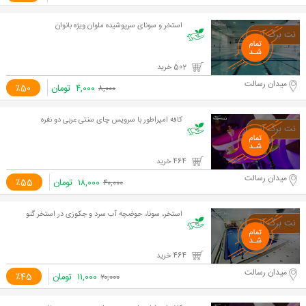
استخر و سونای سرپوشیده ملوان ویژه بانوان
502 خرید
میدان رسالت
۴,۰۰۰
تومان
٪50
۸,۰۰۰
کافه امپراطور با سرویس چای سنتی عربی دو نفره
464 خرید
میدان رسالت
۱۸,۰۰۰
تومان
٪55
۴۰,۰۰۰
استخر، سونا، حوضچه آب سرد و جکوزی در استخر گنو
464 خرید
میدان رسالت
۱۱,۰۰۰
تومان
٪45
۲۰,۰۰۰