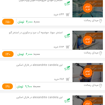
استخر و سونای سرپوشیده ملوان ویژه بانوان
744 خرید
میدان رسالت
۴,۰۰۰
تومان
٪50
۸,۰۰۰
استخر، سونا، حوضچه آب سرد و جکوزی در استخر گنو
723 خرید
میدان رسالت
۶,۰۰۰
تومان
٪40
۱۰,۰۰۰
لیزر alexandrite candela در فارال اسکین
686 خرید
میدان رسالت
۹,۹۰۰
تومان
٪91
۱۱۰,۰۰۰
لیزر alexandrite candela در فارال اسکین