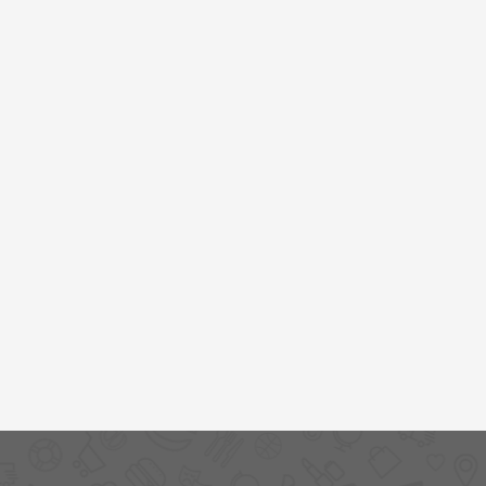
خرید
نت
برگ