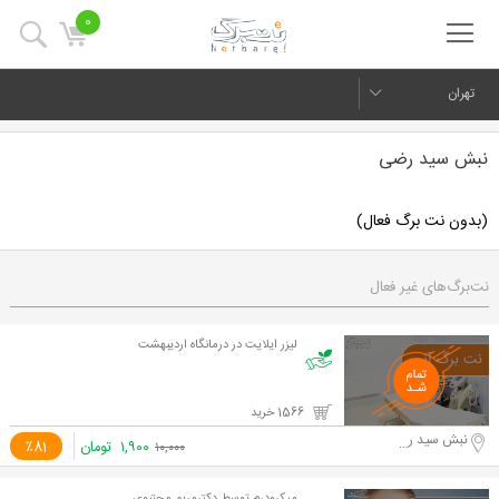
0
تهران
نبش سید رضی
(بدون نت برگ فعال)
نت‌برگ‌های غیر فعال
لیزر ایلایت در درمانگاه اردیبهشت
1566 خرید
نبش سید رضی
۱,۹۰۰
تومان
٪81
۱۰,۰۰۰