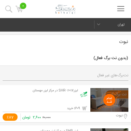
0
تهران
نبوت
(بدون نت برگ فعال)
نت‌برگ‌های غیر فعال
لیزر2017 -SHR در مرکز لیزر مهستان
1609 خرید
نبوت
۲,۶۰۰
تومان
٪87
۲۰,۰۰۰