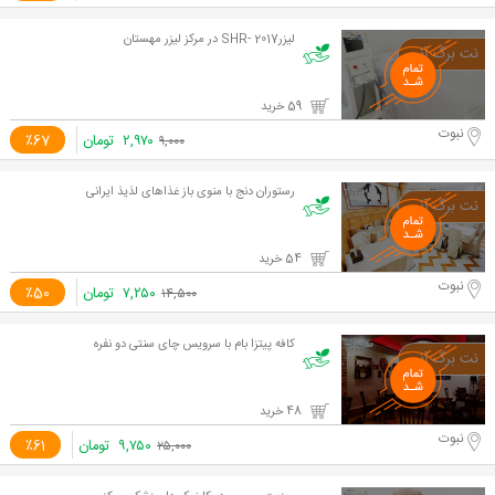
لیزر2017 -SHR در مرکز لیزر مهستان
59 خرید
نبوت
۲,۹۷۰
تومان
٪67
۹,۰۰۰
رستوران دنج با منوی باز غذاهای لذیذ ایرانی
54 خرید
نبوت
۷,۲۵۰
تومان
٪50
۱۴,۵۰۰
کافه پیتزا بام با سرویس چای سنتی دو نفره
48 خرید
نبوت
۹,۷۵۰
تومان
٪61
۲۵,۰۰۰