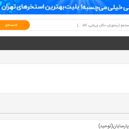
جستجو
پارسایان(توحید)