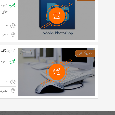
جای 175,000 تومان
0
نصرت 
آموزشگاه 
دوره ICDL در آموزشگاه پارسایان توحید با 74% تخفیف و پرداخت تنها 48,100 تومان به جای 185,000 تومان
0
نصرت 