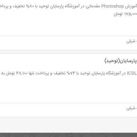
شرقی
پارسایان(توحید)
شرقی