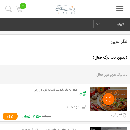
0
تهران
نظر غربی
(بدون نت برگ فعال)
نت‌برگ‌های غیر فعال
طعم به یادماندنی فست فود در رابو
459 خرید
نظر غربی
۷,۱۵۰
تومان
٪45
۱۳,۰۰۰