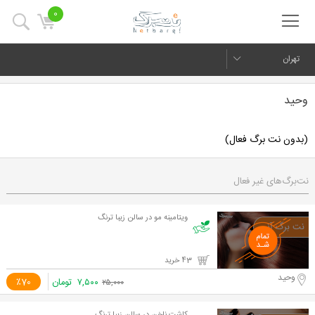
0
تهران
وحید
(بدون نت برگ فعال)
نت‌برگ‌های غیر فعال
ویتامینه مو در سالن زیبا ترنگ
43 خرید
وحید
۷,۵۰۰
تومان
٪70
۲۵,۰۰۰