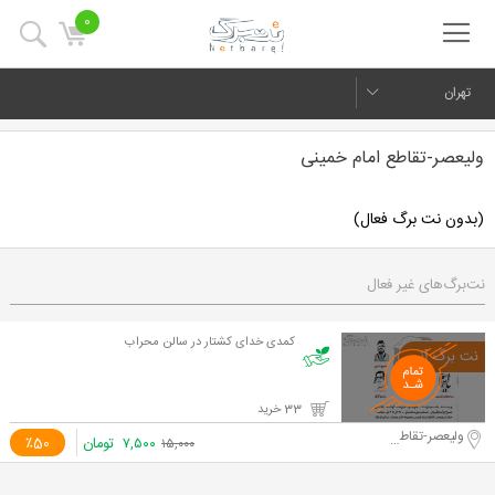
0
تهران
ولیعصر-تقاطع امام خمینی
(بدون نت برگ فعال)
نت‌برگ‌های غیر فعال
کمدی خدای کشتار در سالن محراب
33 خرید
ولیعصر-تقاطع امام خمینی
۷,۵۰۰
تومان
٪50
۱۵,۰۰۰