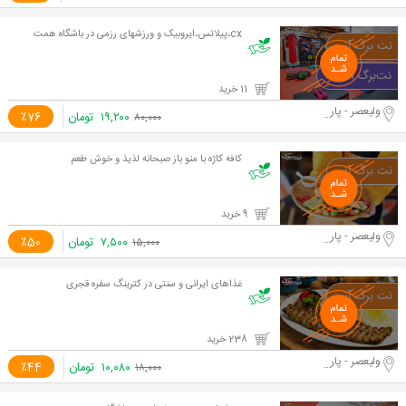
cx،پیلاتس،ایروبیک و ورزشهای رزمی در باشگاه همت
11 خرید
ولیعصر - پارک ملت
۱۹,۲۰۰
تومان
٪76
۸۰,۰۰۰
کافه کاژه با منو باز صبحانه لذیذ و خوش طعم
9 خرید
ولیعصر - پارک ملت
۷,۵۰۰
تومان
٪50
۱۵,۰۰۰
غذاهای ایرانی و سنتی در کترینگ سفره قجری
238 خرید
ولیعصر - پارک ملت
۱۰,۰۸۰
تومان
٪44
۱۸,۰۰۰