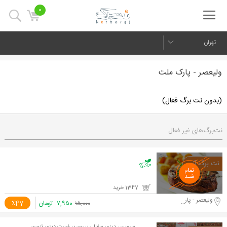
0
تهران
ولیعصر - پارک ملت
(بدون نت برگ فعال)
نت‌برگ‌های غیر فعال
1347 خرید
ولیعصر - پارک ملت
۷,۹۵۰
تومان
٪47
۱۵,۰۰۰