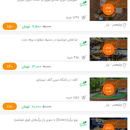
سرویس دیزی سفالی بیرون بر فست دیزی تنوری
1267 خرید
ولیعصر - پارک ملت
۷,۵۰۰
تومان
٪50
۱۵,۰۰۰
غذاهای خوشمزه در محیط متفاوت بوفه ملت
451 خرید
ولیعصر - پارک ملت
۱۲,۰۰۰
تومان
٪40
۲۰,۰۰۰
گلف در باشگاه مینی گلف مینیاتور
1152 خرید
ولیعصر - پارک ملت
۱۰,۰۰۰
تومان
٪80
۵۰,۰۰۰
بوو برگر(Bowo) با منوی باز برگرهای فوق خوشمزه