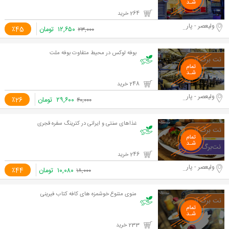
264 خرید
ولیعصر - پارک ملت
۱۲,۶۵۰
تومان
٪45
۲۳,۰۰۰
بوفه لوکس در محیط متفاوت بوفه ملت
248 خرید
ولیعصر - پارک ملت
۲۹,۶۰۰
تومان
٪26
۴۰,۰۰۰
غذاهای سنتی و ایرانی در کترینگ سفره قجری
246 خرید
ولیعصر - پارک ملت
۱۰,۰۸۰
تومان
٪44
۱۸,۰۰۰
منوی متنوع خوشمزه های کافه کتاب فیرینی
233 خرید