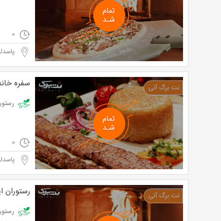
0
پاسدار
سفره خان
رستوران 
0
پاسدار
رستوران ای