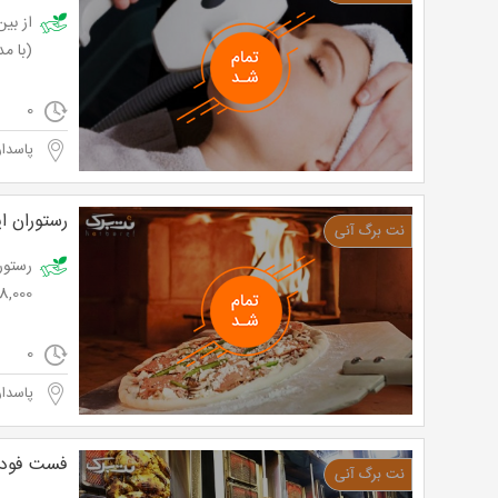
(با مدیریت آقا
0
پاسدار
رستوران ای
18,000 توم
0
پاسدار
فست فود 