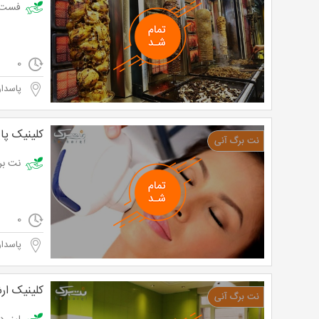
فست فود نش
0
پاسدار
کلینیک پا
نت برگ آنی: ل
0
پاسدار
کلینیک ار