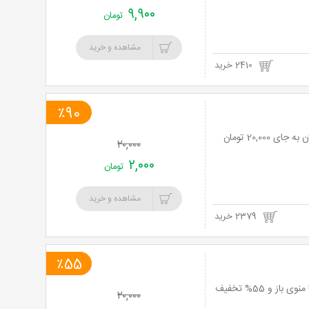
۹,۹۰۰
تومان
مشاهده و خرید
2410 خرید
٪90
۲۰,۰۰۰
۲,۰۰۰
تومان
مشاهده و خرید
2379 خرید
٪55
نت برگ آنی: غذای سالم و منحصر به فرد در فست فود استثنایی چیپل شعبه پاسداران با منوی باز و 55% تخفیف
۲۰,۰۰۰