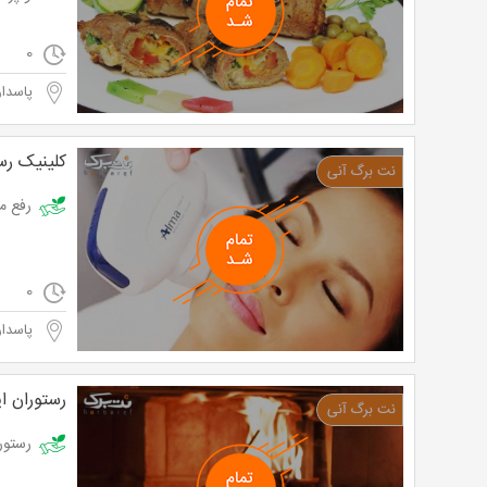
0
پاسدار
کلینیک رسپ
رفع موهای زائد با دستگا
0
پاسدار
رستوران ای
رستوران ن