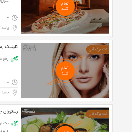
9,900 تومان به جای 18,000 تومان
0
پاسدار
کلینیک رسپ
رفع موهای زائد با دستگ
0
پاسدار
رستوران چ
و پرداخت تنها 00