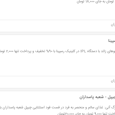
ان
ینا
اه IPL در کلینیک رسپینا با 90% تخفیف و پرداخت تنها 2,000 تومان به جای 20,000 تومان
ان
یپل - شعبه پاسداران
9,0 تومان به جای 20,000تومان