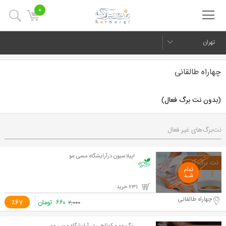
0
تهران
چهاراه طالقانی
(بدون نت برگ فعال)
نت‌برگ‌های غیر فعال
اپیلاسیون درآرایشگاه مسی مو
231 خرید
چهاراه طالقانی
۶۶۰
تومان
٪67
۲,۰۰۰