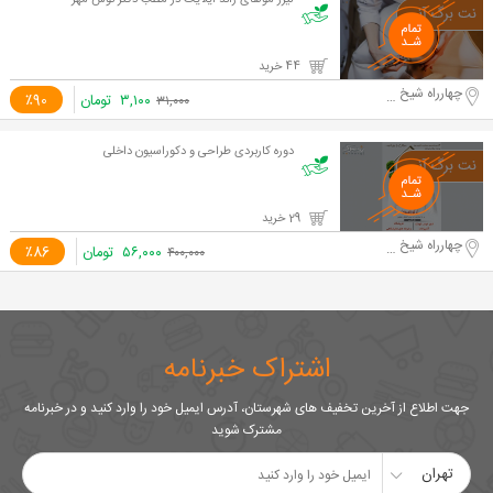
لیزر موهای زائد ایلایت در مطب دکتر نوش مهر
44 خرید
چهارراه شیخ صدوق
۳,۱۰۰
تومان
٪90
۳۱,۰۰۰
دوره کاربردی طراحی و دکوراسیون داخلی
29 خرید
چهارراه شیخ صدوق
۵۶,۰۰۰
تومان
٪86
۴۰۰,۰۰۰
اشتراک خبرنامه
جهت اطلاع از آخرین تخفیف های شهرستان، آدرس ایمیل خود را وارد کنید و در خبرنامه
مشترک شوید
تهران