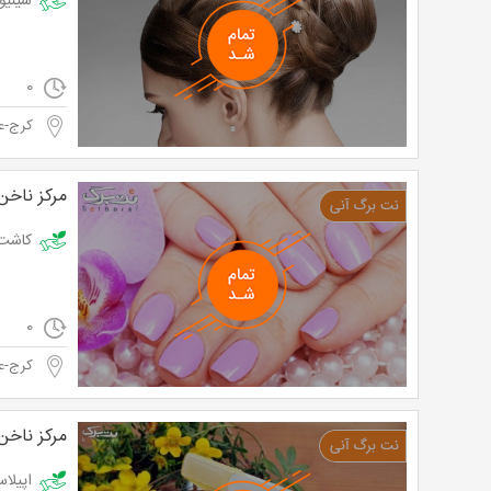
شینیون یا میک
0
کرج-ع
مرکز ناخن
کاشت ناخن در س
0
کرج-ع
مرکز ناخن
اپیلاسیون دائ