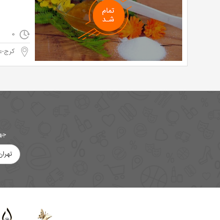
0
کرج-ع
جهت
تهران