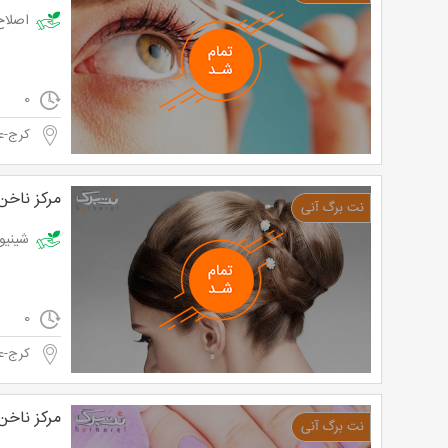
اصلاح صور
0
کرج-ع
مرکز ناخن
شینیون یا میک
0
کرج-ع
مرکز ناخن