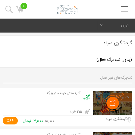
0
تهران
گردشگری سپاد
(بدون نت برگ فعال)
نت‌برگ‌های غیر فعال
آتلیه سنتی خونه مادر بزرگه
215 خرید
گردشگری سپاد
۳,۵۰۰
تومان
٪86
۲۵,۰۰۰