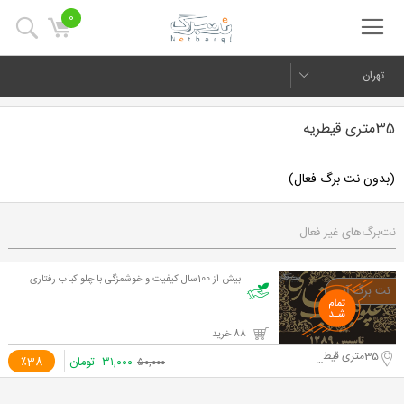
0
تهران
35متری قیطریه
(بدون نت برگ فعال)
نت‌برگ‌های غیر فعال
بیش از 100سال کیفیت و خوشمزگی با چلو کباب رفتاری
88 خرید
35متری قیطریه
۳۱,۰۰۰
تومان
٪38
۵۰,۰۰۰