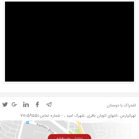
اشتراک با دوستان
تهرانپارس ،انتهای اتوبان باقری ،شهرک امید ، - شماره تماس:77059551
نمایش روی نقشه