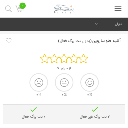
0
تهران
آتلیه فتوساروین
(بدون نت برگ فعال)
0
از 0 رای
0
%
0
%
0
%
2 نت برگ غیر فعال
0 نت برگ فعال