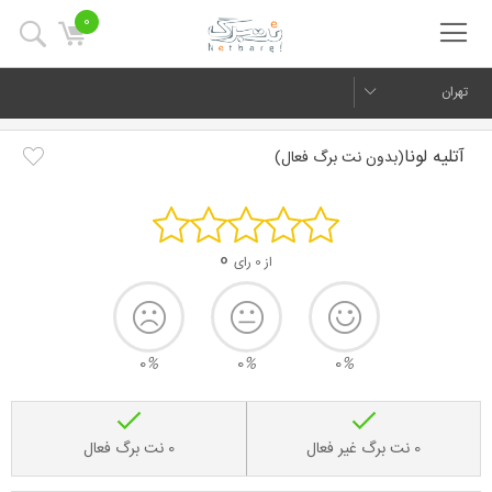
0
تهران
آتلیه لونا
(بدون نت برگ فعال)
0
از 0 رای
0
%
0
%
0
%
0 نت برگ غیر فعال
0 نت برگ فعال