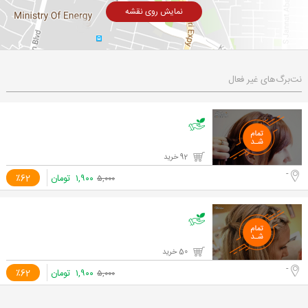
نمایش روی نقشه
نت‌برگ‌های غیر فعال
92 خرید
-
۱,۹۰۰
تومان
٪62
۵,۰۰۰
50 خرید
-
۱,۹۰۰
تومان
٪62
۵,۰۰۰