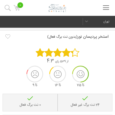
0
تهران
استخر پردیسان نور
(بدون نت برگ فعال)
4.3
از 539 رای
9
%
16
%
75
%
24 نت برگ غیر فعال
0 نت برگ فعال