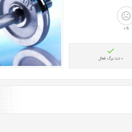
0
%
0 نت برگ فعال