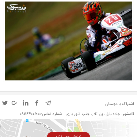
اشتراک با دوستان
قئمشهر، جاده بابل، پل تلار، جنب شهر بازی - شماره تماس:09116400500
نمایش روی نقشه