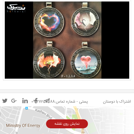
اشتراک با دوستان
پستی - شماره تماس:09127256988
نمایش روی نقشه