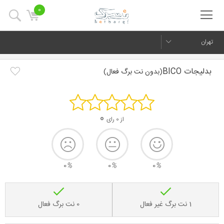
0
تهران
بدلیجات BICO
(بدون نت برگ فعال)
0
از 0 رای
0
%
0
%
0
%
1 نت برگ غیر فعال
0 نت برگ فعال