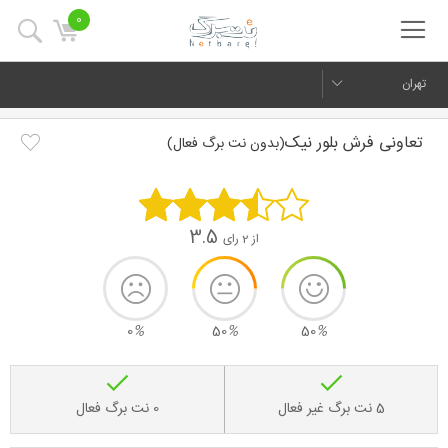
0
تهران
تعاونی فرش بلور نیک
(بدون نت برگ فعال)
3.5
از 2 رای
0
%
50
%
50
%
5 نت برگ غیر فعال
0 نت برگ فعال