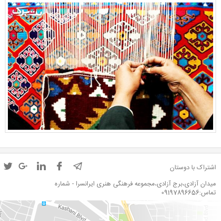
اشتراک با دوستان
میدان آزادی،برج آزادی،مجموعه فرهنگی هنری ایرانسرا - شماره
تماس:09197896656