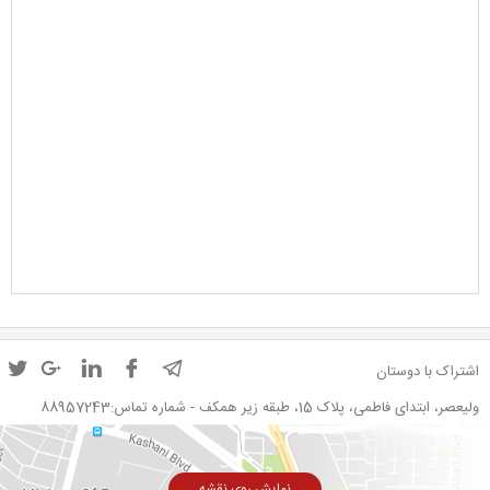
اشتراک با دوستان
ولیعصر، ابتدای فاطمی، پلاک 15، طبقه زیر همکف - شماره تماس:88957243
نمایش روی نقشه